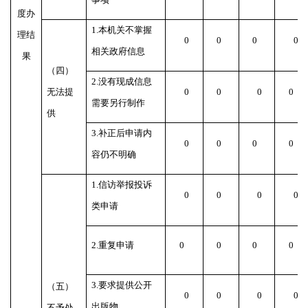
度办
1.本机关不掌握
理结
0
0
0
0
相关政府信息
果
（四）
2.没有现成信息
无法提
0
0
0
0
需要另行制作
供
3.补正后申请内
0
0
0
0
容仍不明确
1.信访举报投诉
0
0
0
0
类申请
2.重复申请
0
0
0
0
3.要求提供公开
（五）
0
0
0
0
出版物
不予处