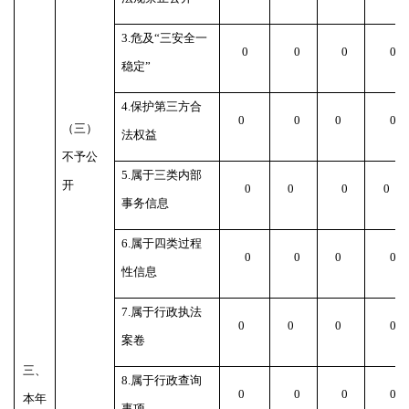
3.危及“三安全一
0
0
0
0
稳定”
4.保护第三方合
0
0
0
0
（三）
法权益
不予公
5.属于三类内部
开
0
0
0
0
事务信息
6.属于四类过程
0
0
0
0
性信息
7.属于行政执法
0
0
0
0
案卷
三、
8.属于行政查询
0
0
0
0
本年
事项