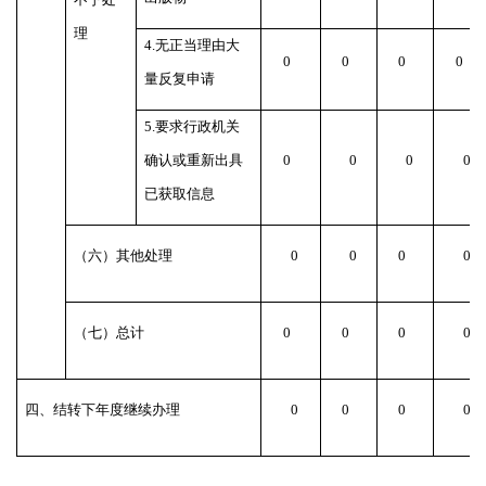
理
4.无正当理由大
0
0
0
0
量反复申请
5.要求行政机关
确认或重新出具
0
0
0
0
已获取信息
（六）其他处理
0
0
0
0
（七）总计
0
0
0
0
四、结转下年度继续办理
0
0
0
0