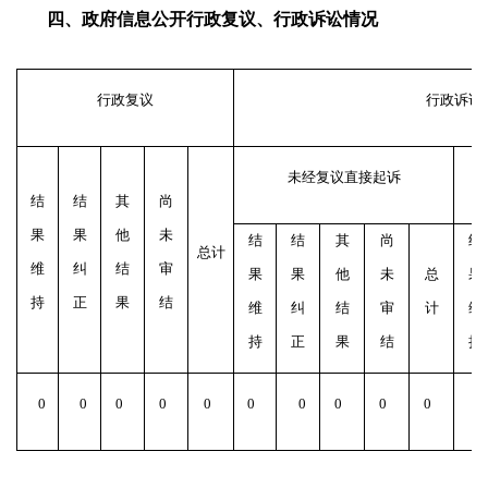
四、政府信息公开行政复议、行政诉讼情况
行政复议
行政诉讼
未经复议直接起诉
结
结
其
尚
果
果
他
未
结
结
其
尚
结
总计
维
纠
结
审
果
果
他
未
总
果
持
正
果
结
维
纠
结
审
计
维
持
正
果
结
持
0
0
0
0
0
0
0
0
0
0
0